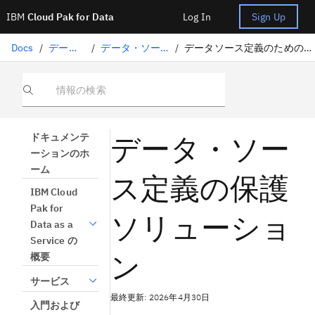
IBM
Cloud Pak for Data
Log In
Sign Up
Docs
/
データの準備
/
データ・ソース定義概要
/
データソース定義のための保護ソリューション
情報の検索
データ・ソー
ドキュメンテ
ーションのホ
ーム
ス定義の保護
IBM Cloud
Pak for
ソリューショ
Data as a
Service の
ン
概要
サービス
最終更新: 2026年4月30日
入門および