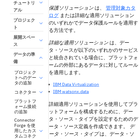
チュートリ
保護ソリューション
は、
管理対象カタ
アル
ログ
または詳細な適用ソリューション
プロジェク
のいずれかでデータ保護ルールを適用す
ト
る方法です。
展開スペー
詳細な適用ソリューション
は、デー
ス
タ・ソースが以下のいずれかのサービス
データの準
と統合されている場合に、プラットフォ
備
ームの外部にあるデータに対してルール
を適用します。
プロジェク
トへのデー
タの追加
IBM Data Virtualization
IBM watsonx.data
コネクター
プラットフ
詳細適用ソリューションを使用してプラ
ォーム接続
ットフォームを構成するために、デー
の追加
タ・ソース・タイプを設定するためのデ
Connector
Forge を使
ータ・ソース定義を作成できます。
デ
用したカス
ータ・ソース・タイプ
は、データ・ソ
タムコネク