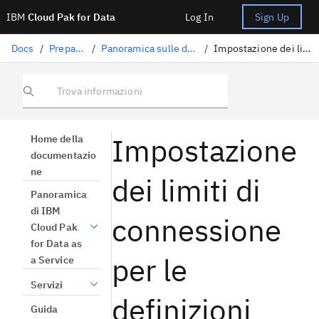
IBM
Cloud Pak for Data
Log In
Sign Up
Docs
/
Preparazione dati
/
Panoramica sulle definizioni delle fonti di dati
/
Impostazione dei limiti di connessione per le definizioni delle origini dati
Trova informazioni
Impostazione
Home della
documentazio
ne
dei limiti di
Panoramica
di IBM
connessione
Cloud Pak
for Data as
per le
a Service
Servizi
definizioni
Guida