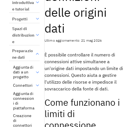
introduttiva
delle origini
e tutorial
Progetti
dati
Spazi di
distribuzion
Ultimo aggiornamento: 21 mag 2026
e
Preparazio
È possibile controllare il numero di
ne dati
connessioni attive simultanee a
Aggiunta di
un'origine dati impostando un limite di
dati a un
connessioni. Questo aiuta a gestire
progetto
l'utilizzo delle risorse e impedisce il
Connettori
sovraccarico della fonte di dati.
Aggiunta di
connession
Come funzionano i
i di
piattaforma
limiti di
Creazione
di
connessione
connettori