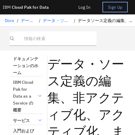
IBM
Cloud Pak for Data
Log In
Sign Up
Docs
/
データの準備
/
データ・ソース定義概要
/
データソース定義の編集、無効化、有効化、削除
情報の検索
データ・ソー
ドキュメンテ
ーションのホ
ーム
ス定義の編
IBM Cloud
Pak for
集、非アクテ
Data as a
Service の
ィブ化、アク
概要
サービス
ティブ化、ま
入門および