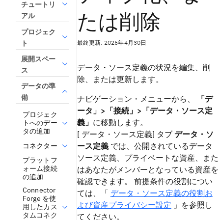
チュートリ
たは削除
アル
プロジェク
最終更新: 2026年4月30日
ト
展開スペー
データ・ソース定義の状況を編集、削
ス
除、または更新します。
データの準
備
ナビゲーション・メニューから、
「デ
ータ」>「接続」>「データ・ソース定
プロジェク
義」
に移動します。
トへのデー
タの追加
[ データ・ソース定義] タブ
データ・ソ
ース定義
では、公開されているデータ
コネクター
ソース定義、プライベートな資産、また
プラットフ
ォーム接続
はあなたがメンバーとなっている資産を
の追加
確認できます。 前提条件の役割につい
Connector
ては、「
データ・ソース定義の役割お
Forge を使
よび資産プライバシー設定
」を参照し
用したカス
タムコネク
てください。