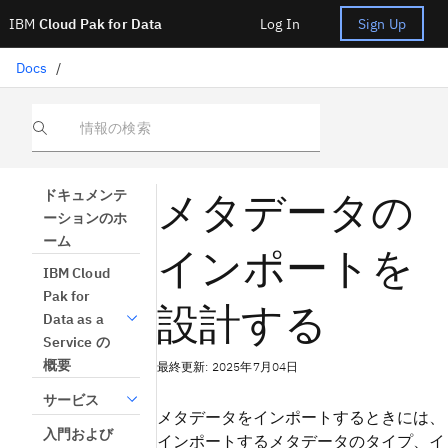
IBM
Cloud Pak for Data
Log In
Sign Up
Docs
/
情報の検索
メタデータの
ドキュメンテ
ーションのホ
ーム
インポートを
IBM Cloud
Pak for
設計する
Data as a
Service の
概要
最終更新: 2025年7月04日
サービス
メタデータをインポートするときには、
入門および
インポートするメタデータのタイプ、イ