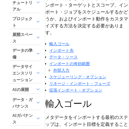
チュートリ
ンポート・ターゲットとスコープ、イン
アル
ポート・ジョブをスケジュールするかど
うか、およびインポート動作をカスタマ
プロジェク
ト
イズする方法を決定する必要がありま
す。
展開スペー
ス
輸入ゴール
インポート先
データの準
データ・ソース
備
インポートの有効範囲
データサイ
外部入力
エンスソリ
スケジューリング・オプション
ューション
リネージ・インポート・フェーズ
AIの展開
拡張インポート・オプション
データ・ガ
輸入ゴール
バナンス
AIガバナン
メタデータをインポートする最初のステ
ス
ップは、インポート目標を定義すること