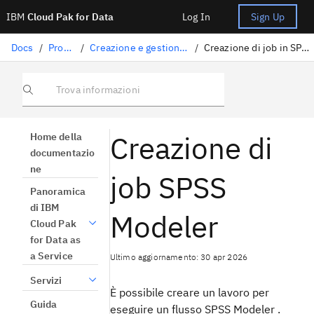
IBM
Cloud Pak for Data
Log In
Sign Up
Docs
/
Progetti
/
Creazione e gestione di lavori
/
Creazione di job in SPSS Modeler
Trova informazioni
Creazione di
Home della
documentazio
ne
job SPSS
Panoramica
di IBM
Modeler
Cloud Pak
for Data as
a Service
Ultimo aggiornamento: 30 apr 2026
Servizi
È possibile creare un lavoro per
Guida
eseguire un flusso SPSS Modeler .