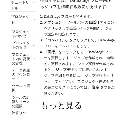
作成するには、 DataStage フロー内か
チュートリ
らジョブを作成する必要があります。
アル
DataStage フローを開きます。
プロジェク
オプション：
ツールバーの
[設定]
アイコン
ト
をクリックして[設定]ページを開き、 ジョ
プロジェク
ブ設定を指定します。
トの作成
「コンパイル」
をクリックして、DataStage
プロジェク
フローをコンパイルします。
トの管理
「実行」
をクリックして、DataStage フロ
プロジェク
ーを実行します。 ジョブが作成され、自動
ト内の資産
の管理
的に実行されます。 ジョブ実行が作成され
ると、
ジョブ実行
タブに表示されます。
データ資産
のダウンロ
ジョブ詳細を見るには、 ジョブ実行をクリ
ード
ックしてください。 プロジェクト内の仕事
ツールの選
の完全なリストについては、
資産
タブをご
択
覧ください。
ツールの計
算リソース
もっと見る
の選択
計算リソー