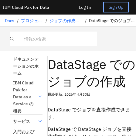
IBM
Cloud Pak for Data
Log In
Sign Up
Docs
/
プロジェクト
/
ジョブの作成と管理
/
DataStage でのジョブの作成
情報の検索
DataStage での
ドキュメンテ
ーションのホ
ーム
ジョブの作成
IBM Cloud
Pak for
最終更新: 2026年4月30日
Data as a
Service の
DataStage でジョブを直接作成できま
概要
す。
サービス
DataStage で DataStage ジョブを直接
入門および