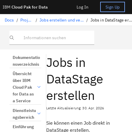
IBM
Cloud Pak for Data
Log In
Sign Up
Docs
/
Projekte
/
Jobs erstellen und verwalten
/
Jobs in DataStage erstellen
Informationen suchen
Jobs in
Dokumentatio
nsverzeichnis
DataStage
Übersicht
über IBM
Cloud Pak
erstellen
for Data as
a Service
Letzte Aktualisierung: 30. Apr. 2026
Dienstleistu
ngsbereich
Sie können einen Job direkt in
Einführung
DataStage erstellen.