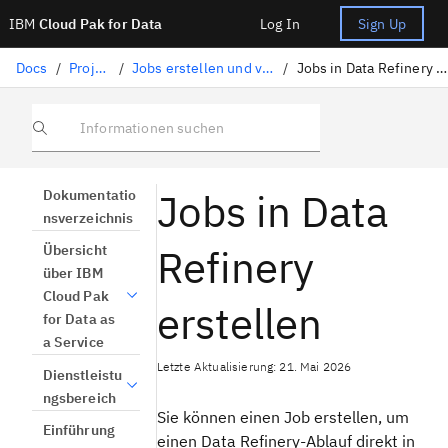
IBM
Cloud Pak for Data
Log In
Sign Up
Docs
/
Projekte
/
Jobs erstellen und verwalten
/
Jobs in Data Refinery erstellen
Informationen suchen
Jobs in Data
Dokumentatio
nsverzeichnis
Refinery
Übersicht
über IBM
Cloud Pak
erstellen
for Data as
a Service
Letzte Aktualisierung: 21. Mai 2026
Dienstleistu
ngsbereich
Sie können einen Job erstellen, um
Einführung
einen Data Refinery-Ablauf direkt in