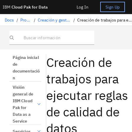
IBM
Cloud Pak for Data
Log In
Sign Up
Docs
/
Proyectos
/
Creación y gestión de trabajos
/
Creación de trabajos para ejecutar reglas de calidad de datos
Buscar información
Creación de
Página inicial
de
documentació
trabajos para
n
Visión
ejecutar reglas
general de
IBM Cloud
de calidad de
Pak for
Data as a
Service
datos
Servicios