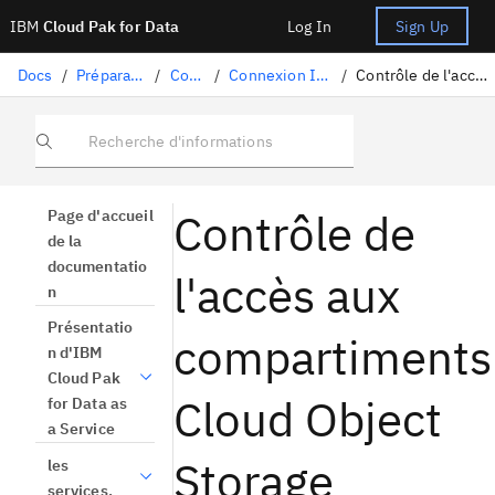
IBM
Cloud Pak for Data
Log In
Sign Up
Docs
/
Préparation des données
/
Connecteurs
/
Connexion IBM Cloud Object Storage
/
Contrôle de l'accès aux compartiments Cloud Object Storage
Recherche d'informations
Contrôle de
Page d'accueil
de la
documentatio
l'accès aux
n
Présentatio
compartiments
n d'IBM
Cloud Pak
Cloud Object
for Data as
a Service
Storage
les
services.