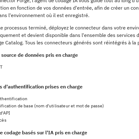
nector Forge, l'agent de codage IA vous guide tout au long d'
ation en fonction de vos données d'entrée, afin de créer un c
dans l'environnement où il est enregistré.
 le processus terminé, déployez le connecteur dans votre envi
quement et devient disponible dans l'ensemble des services d'
e Catalog. Tous les connecteurs générés sont réintégrés à la 
 source de données pris en charge
ST
 d'authentification prises en charge
thentification
fication de base (nom d'utilisateur et mot de passe)
 d'API
ccès
e codage basés sur l'IA pris en charge