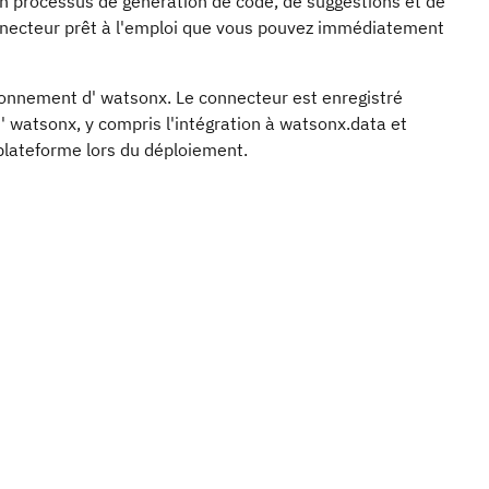
un processus de génération de code, de suggestions et de
onnecteur prêt à l'emploi que vous pouvez immédiatement
ronnement d' watsonx. Le connecteur est enregistré
 watsonx, y compris l'intégration à watsonx.data et
plateforme lors du déploiement.