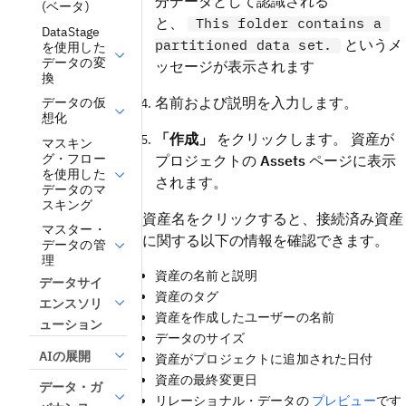
分データとして認識される
(ベータ)
と、
This folder contains a
DataStage
というメ
partitioned data set.
を使用した
データの変
ッセージが表示されます
換
名前および説明を入力します。
データの仮
想化
「作成」
をクリックします。 資産が
マスキン
グ・フロー
プロジェクトの
Assets
ページに表示
を使用した
されます。
データのマ
スキング
資産名をクリックすると、接続済み資産
マスター・
に関する以下の情報を確認できます。
データの管
理
資産の名前と説明
データサイ
資産のタグ
エンスソリ
資産を作成したユーザーの名前
ューション
データのサイズ
AIの展開
資産がプロジェクトに追加された日付
資産の最終変更日
データ・ガ
リレーショナル・データの
プレビュー
です