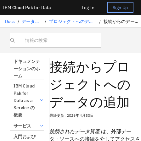
IBM
Cloud Pak for Data
Log In
Sign Up
Docs
/
データの準備
/
プロジェクトへのデータの追加
/
接続からのデータの追加
情報の検索
接続からプロ
ドキュメンテ
ーションのホ
ーム
ジェクトへの
IBM Cloud
Pak for
データの追加
Data as a
Service の
概要
最終更新: 2026年4月30日
サービス
接続されたデータ資産
は、外部デー
入門および
タ・ソースへの接続を介してアクセスさ