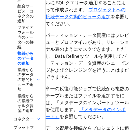
ルに SQL クエリーを適用することによ
統合サー
って作成されます。
プロジェクトへの
ビス・コ
ネクタの
接続データの動的ビューの追加
を参照し
追加
てください。
ファイア
ウォール
パーティション・データ資産にはプレビ
内のデー
ューとプロファイルがあり、リレーショ
タへの接
続
ナル表のようにマスクできます。 ただ
接続から
し、Data Refinery ツールを使用してパ
のデータ
ーティション・データ資産のシェーピン
の追加
接続から
グおよびクレンジングを行うことはまだ
のデータ
できません。
の動的ビ
ューの追
単一の反復可能ジョブで接続から複数の
加
テーブルまたはファイルを追加するに
接続から
の接続フ
は、「メタデータのインポート」ツール
ォルダ資
を使用します。
『メタデータのインポ
産の追加
ート』
を参照してください。
コネクター
プラットフ
データ資産を接続からプロジェクトに追