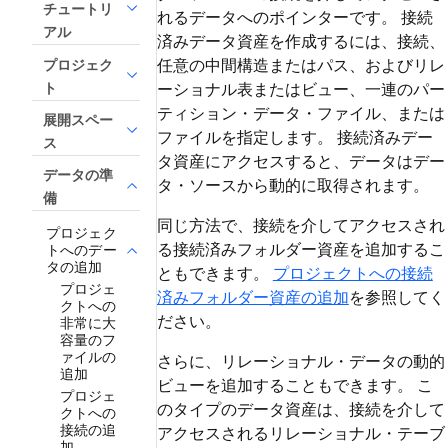
チュートリ
れるデータへのポインターです。 接続
アル
済みデータ資産を作成するには、接続、
任意の中間構造またはパス、およびリレ
プロジェク
ト
ーショナル表またはビュー、一連のパー
ティション・データ・ファイル、または
展開スペー
ファイルを指定します。 接続済みデー
ス
タ資産にアクセスすると、データはデー
データの準
タ・ソースから動的に取得されます。
備
同じ方法で、接続を介してアクセスされ
プロジェク
る接続済みフォルダー資産を追加するこ
トへのデー
タの追加
ともできます。
プロジェクトへの接続
プロジェ
済みフォルダー資産の追加
を参照してく
クトへの
ださい。
非常に大
容量のフ
ァイルの
さらに、リレーショナル・データの動的
追加
ビューを追加することもできます。 こ
プロジェ
のタイプのデータ資産は、接続を介して
クトへの
接続の追
アクセスされるリレーショナル・テーブ
加