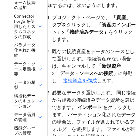
ォーム接続
加するには、次のようにします。
の追加
Connector
プロジェクト・ページで、
「資産」
Forge を使
タブをクリックし、
「資産のインポー
用したカス
タムコネク
ト」>「接続済みデータ」
をクリック
タの作成
します。
パラメータ
化された接
既存の接続資産をデータのソースとし
続
て選択します。 接続資産がない場合
データ・ソ
は、キャンセルして
「新規資産」
ース定義概
>「データ・ソースへの接続」
に移動
要
し、
接続資産を作成
します。
データの精
製
必要なデータを選択します。 同じ接続
構造化デー
から複数の接続済みデータ資産を選択
タのキュレ
ーション
できます。
インポート
をクリックし
ます。 パーティション化されたデータ
データ品質
の管理
の場合は、ファイルが含まれているフ
機能グルー
ォルダーを選択します。 ファイルが区
プの管理