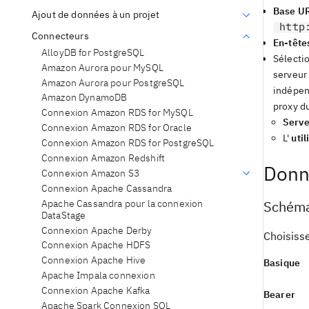
Base U
Ajout de données à un projet
http
Connecteurs
En-tête
AlloyDB for PostgreSQL
Sélecti
Amazon Aurora pour MySQL
serveur 
Amazon Aurora pour PostgreSQL
indépend
Amazon DynamoDB
proxy du
Connexion Amazon RDS for MySQL
Serve
Connexion Amazon RDS for Oracle
L'
util
Connexion Amazon RDS for PostgreSQL
Connexion Amazon Redshift
Donné
Connexion Amazon S3
Connexion Apache Cassandra
Apache Cassandra pour la connexion
Schéma 
DataStage
Connexion Apache Derby
Choisisse
Connexion Apache HDFS
Connexion Apache Hive
Basique
Apache Impala connexion
Connexion Apache Kafka
Bearer
Apache Spark Connexion SQL