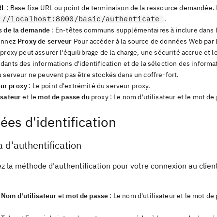
RL
: Base fixe URL ou point de terminaison de la ressource demandée.
://localhost:8000/basic/authenticate
.
s de la demande
: En-têtes communs supplémentaires à inclure dans 
onnez
Proxy de serveur
Pour accéder à la source de données Web par le
proxy peut assurer l'équilibrage de la charge, une sécurité accrue et l
ants des informations d'identification et de la sélection des informa
 serveur ne peuvent pas être stockés dans un coffre-fort.
ur proxy
: Le point d'extrémité du serveur proxy.
isateur
et le
mot de passe du
proxy : Le nom d'utilisateur et le mot de
es d'identification
d'authentification
z la méthode d'authentification pour votre connexion au client
Nom d'utilisateur
et
mot de passe
: Le nom d'utilisateur et le mot d