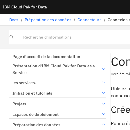
IBM
Cloud Pak for Data
Docs
/
Préparation des données
/
Connecteurs
/
Connexion a
Recherche d'informations
Con
Page d'accueil de la documentation
Présentation d'IBM Cloud Pak for Data as a
Service
Dernière mis
les services.
Utilisez
Initiation et tutoriels
connexion
Projets
Crée
Espaces de déploiement
Pour crée
Préparation des données