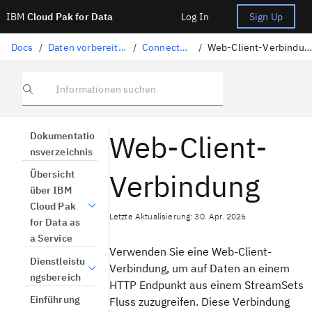
IBM
Cloud Pak for Data
Log In
Sign Up
Docs
/
Daten vorbereiten
/
Connectors
/
Web-Client-Verbindung
Informationen suchen
Web-Client-
Dokumentatio
nsverzeichnis
Verbindung
Übersicht
über IBM
Cloud Pak
Letzte Aktualisierung: 30. Apr. 2026
for Data as
a Service
Verwenden Sie eine Web-Client-
Dienstleistu
Verbindung, um auf Daten an einem
ngsbereich
HTTP Endpunkt aus einem StreamSets
Einführung
Fluss zuzugreifen. Diese Verbindung