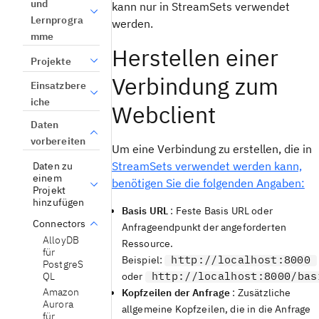
und
kann nur in StreamSets verwendet
Lernprogra
werden.
mme
Herstellen einer
Projekte
Verbindung zum
Einsatzbere
iche
Webclient
Daten
vorbereiten
Um eine Verbindung zu erstellen, die in
StreamSets verwendet werden kann,
Daten zu
einem
benötigen Sie die folgenden Angaben:
Projekt
hinzufügen
Basis URL
: Feste Basis URL oder
Connectors
Anfrageendpunkt der angeforderten
AlloyDB
Ressource.
für
http://localhost:8000
Beispiel:
PostgreS
http://localhost:8000/bas
oder
QL
Amazon
Kopfzeilen der Anfrage
: Zusätzliche
Aurora
allgemeine Kopfzeilen, die in die Anfrage
für