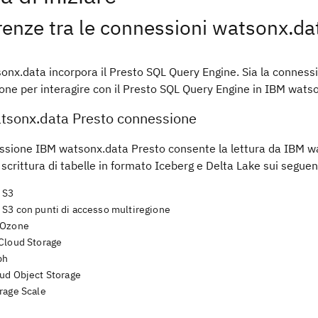
renze tra le connessioni watsonx.da
onx.data incorpora il Presto SQL Query Engine. Sia la conness
one per interagire con il Presto SQL Query Engine in IBM wats
tsonx.data Presto connessione
ssione IBM watsonx.data Presto consente la lettura da IBM wa
a scrittura di tabelle in formato Iceberg e Delta Lake sui seguen
 S3
S3 con punti di accesso multiregione
 Ozone
Cloud Storage
ph
ud Object Storage
rage Scale