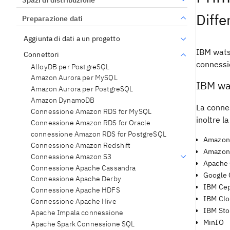
Diffe
Preparazione dati
Aggiunta di dati a un progetto
IBM wats
Connettori
connessi
AlloyDB per PostgreSQL
Amazon Aurora per MySQL
IBM wa
Amazon Aurora per PostgreSQL
Amazon DynamoDB
La conne
Connessione Amazon RDS for MySQL
inoltre l
Connessione Amazon RDS for Oracle
connessione Amazon RDS for PostgreSQL
Amazon
Connessione Amazon Redshift
Amazon 
Connessione Amazon S3
Apache
Connessione Apache Cassandra
Google 
Connessione Apache Derby
IBM Ce
Connessione Apache HDFS
IBM Clo
Connessione Apache Hive
IBM Sto
Apache Impala connessione
MinIO
Apache Spark Connessione SQL