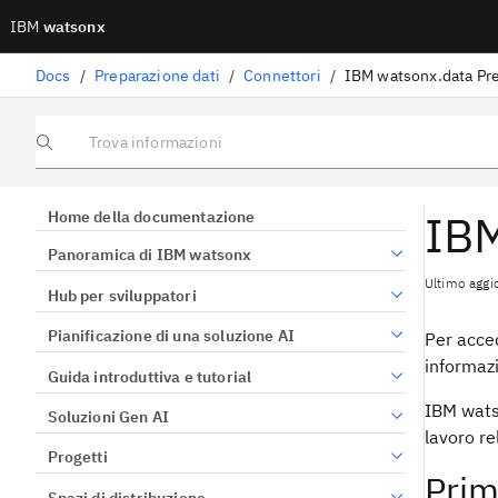
IBM
watsonx
Docs
/
Preparazione dati
/
Connettori
/
IBM watsonx.data Pr
Trova informazioni
IBM
Home della documentazione
Panoramica di IBM watsonx
Ultimo aggi
Hub per sviluppatori
Pianificazione di una soluzione AI
Per acced
informazi
Guida introduttiva e tutorial
IBM watso
Soluzioni Gen AI
lavoro rel
Progetti
Prim
Spazi di distribuzione