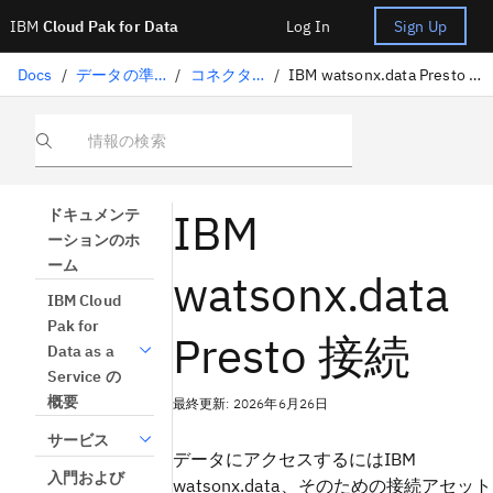
IBM
Cloud Pak for Data
Log In
Sign Up
Docs
/
データの準備
/
コネクター
/
IBM watsonx.data Presto 接続
情報の検索
IBM
ドキュメンテ
ーションのホ
ーム
watsonx.data
IBM Cloud
Pak for
Presto 接続
Data as a
Service の
概要
最終更新: 2026年6月26日
サービス
データにアクセスするにはIBM
入門および
watsonx.data、そのための接続アセット