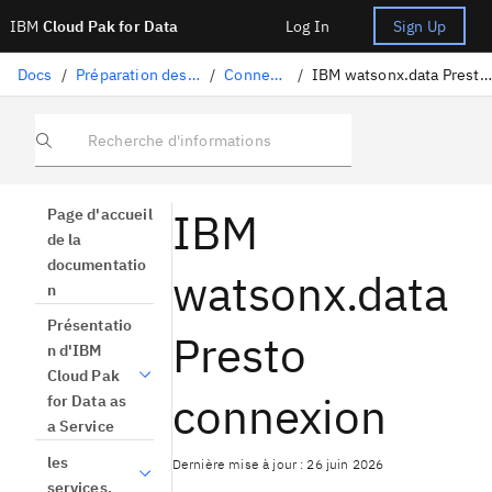
IBM
Cloud Pak for Data
Log In
Sign Up
Docs
/
Préparation des données
/
Connecteurs
/
IBM watsonx.data Presto connexion
Recherche d'informations
IBM
Page d'accueil
de la
documentatio
watsonx.data
n
Présentatio
Presto
n d'IBM
Cloud Pak
connexion
for Data as
a Service
les
Dernière mise à jour : 26 juin 2026
services.