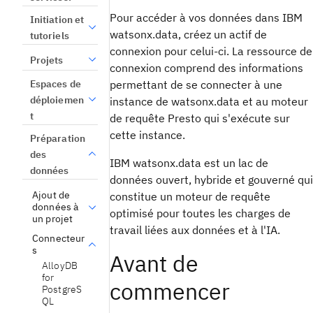
Pour accéder à vos données dans IBM
Initiation et
watsonx.data, créez un actif de
tutoriels
connexion pour celui-ci. La ressource de
Projets
connexion comprend des informations
Espaces de
permettant de se connecter à une
déploiemen
instance de watsonx.data et au moteur
t
de requête Presto qui s'exécute sur
cette instance.
Préparation
des
IBM watsonx.data est un lac de
données
données ouvert, hybride et gouverné qui
Ajout de
constitue un moteur de requête
données à
optimisé pour toutes les charges de
un projet
travail liées aux données et à l'IA.
Connecteur
s
Avant de
AlloyDB
for
commencer
PostgreS
QL