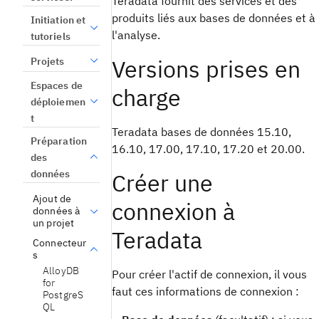
Teradata fournit des services et des
produits liés aux bases de données et à
Initiation et
l'analyse.
tutoriels
Versions prises en
Projets
Espaces de
charge
déploiemen
t
Teradata bases de données 15.10,
Préparation
16.10, 17.00, 17.10, 17.20 et 20.00.
des
données
Créer une
Ajout de
connexion à
données à
un projet
Teradata
Connecteur
s
AlloyDB
Pour créer l'actif de connexion, il vous
for
faut ces informations de connexion :
PostgreS
QL