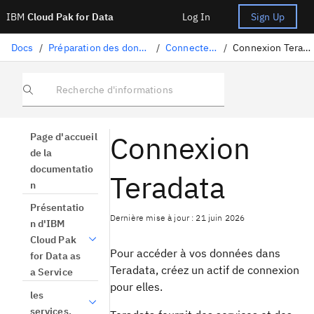
IBM
Cloud Pak for Data
Log In
Sign Up
Docs
/
Préparation des données
/
Connecteurs
/
Connexion Teradata
Recherche d'informations
Connexion
Page d'accueil
de la
documentatio
Teradata
n
Présentatio
Dernière mise à jour : 21 juin 2026
n d'IBM
Cloud Pak
Pour accéder à vos données dans
for Data as
Teradata, créez un actif de connexion
a Service
pour elles.
les
services.