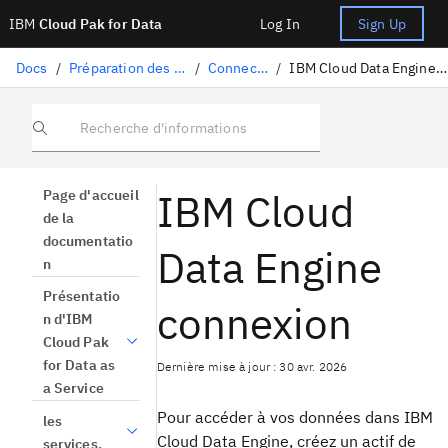
IBM
Cloud Pak for Data
Log In
Sign Up
Docs
/
Préparation des données
/
Connecteurs
/
IBM Cloud Data Engine connexion
Recherche d'informations
IBM Cloud
Page d'accueil
de la
documentatio
Data Engine
n
Présentatio
connexion
n d'IBM
Cloud Pak
for Data as
Dernière mise à jour : 30 avr. 2026
a Service
Pour accéder à vos données dans IBM
les
Cloud Data Engine, créez un actif de
services.