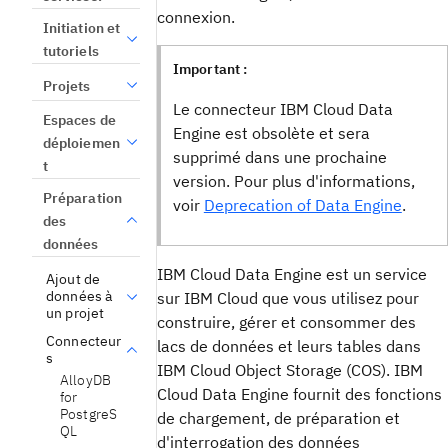
connexion.
Initiation et
tutoriels
Important :
Projets
Le connecteur IBM Cloud Data
Espaces de
Engine est obsolète et sera
déploiemen
supprimé dans une prochaine
t
version. Pour plus d'informations,
Préparation
voir
Deprecation of Data Engine
.
des
données
IBM Cloud Data Engine est un service
Ajout de
données à
sur IBM Cloud que vous utilisez pour
un projet
construire, gérer et consommer des
Connecteur
lacs de données et leurs tables dans
s
IBM Cloud Object Storage (COS). IBM
AlloyDB
Cloud Data Engine fournit des fonctions
for
PostgreS
de chargement, de préparation et
QL
d'interrogation des données