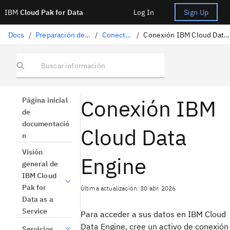
IBM
Cloud Pak for Data
Log In
Sign Up
Docs
/
Preparación de datos
/
Conectores
/
Conexión IBM Cloud Data Engine
Buscar información
Conexión IBM
Página inicial
de
documentació
Cloud Data
n
Visión
Engine
general de
IBM Cloud
Pak for
Última actualización: 30 abr. 2026
Data as a
Service
Para acceder a sus datos en IBM Cloud
Data Engine, cree un activo de conexión
Servicios