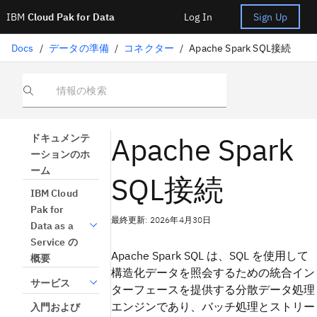
IBM
Cloud Pak for Data
Log In
Sign Up
Docs
/
データの準備
/
コネクター
/
Apache Spark SQL接続
情報の検索
Apache Spark
ドキュメンテ
ーションのホ
ーム
SQL接続
IBM Cloud
Pak for
最終更新: 2026年4月30日
Data as a
Service の
Apache Spark SQL は、SQL を使用して
概要
構造化データを照会するための統合イン
サービス
ターフェースを提供する分散データ処理
エンジンであり、バッチ処理とストリー
入門および