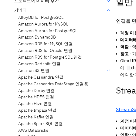
일반
프로젝트에 데이터 추가
커넥터
AlloyDB for PostgreSQL
연결을 만
Amazon Aurora for MySQL
Amazon Aurora for PostgreSQL
계정 이
Amazon DynamoDB
데이터베
Amazon RDS for MySQL 연결
역할
: 
Amazon RDS for Oracle 연결
창고
: 
Amazon RDS for PostgreSQL 연결
Okta
U
Amazon Redshift 연결
ht
예:
Amazon S3 연결
에 대한
Apache Cassandra 연결
Apache Cassandra DataStage 연결용
Stre
Apache Derby 연결
Apache HDFS 연결
Apache Hive 연결
Stream
Apache Impala 연결
Apache Kafka 연결
계정 이
Apache Spark SQL 연결
데이터베
AWS Databricks
역할
: 