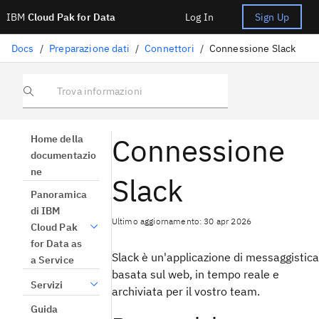
IBM
Cloud Pak for Data
Log In
Sign Up
Docs
/
Preparazione dati
/
Connettori
/
Connessione Slack
Trova informazioni
Connessione
Home della
documentazio
ne
Slack
Panoramica
di IBM
Ultimo aggiornamento: 30 apr 2026
Cloud Pak
for Data as
Slack è un'applicazione di messaggistica
a Service
basata sul web, in tempo reale e
Servizi
archiviata per il vostro team.
Guida