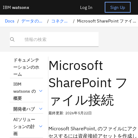
IBM
watsonx
Log In
Sign Up
Docs
/
データの準備
/
コネクター
/
Microsoft SharePoint ファイル接続
情報の検索
Microsoft
ドキュメンテ
ーションのホ
ーム
SharePoint フ
IBM
watsonx の
ァイル接続
概要
開発者ハブ
最終更新: 2026年5月22日
AIソリュー
ションの計
Microsoft SharePoint, のファイルにアク
画
セスするには資産接続アセットを作成し