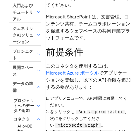
てください。
入門および
チュートリ
Microsoft SharePoint は、文書管理、コ
アル
ンテンツ共有、チームコラボレーション
ジェネリッ
を促進するウェブベースの共同作業プラ
クAIソリュ
ットフォームです。
ーション
前提条件
プロジェク
ト
このコネクタを使用するには、
展開スペー
Microsoft Azure ポータル
でアプリケー
ス
ションを登録し、以下の API 権限を追加
データの準
する必要があります：
備
アプリメニューで、API権限に移動してく
プロジェク
ださい。
トへのデー
タの追加
Add a permission
をクリックし
、
次にをクリックしてくださ
コネクター
Microsoft Graph
い
。
AlloyDB