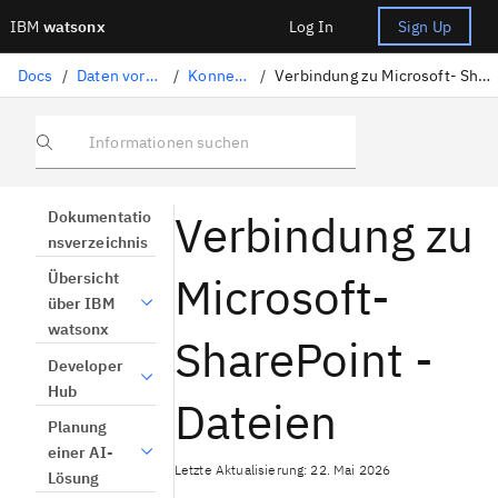
IBM
watsonx
Log In
Sign Up
Docs
/
Daten vorbereiten
/
Konnektoren
/
Verbindung zu Microsoft- SharePoint -Dateien
Informationen suchen
Verbindung zu
Dokumentatio
nsverzeichnis
Microsoft-
Übersicht
über IBM
watsonx
SharePoint -
Developer
Hub
Dateien
Planung
einer AI-
Letzte Aktualisierung: 22. Mai 2026
Lösung