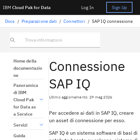
IBM
Cloud Pak for Data
Log In
Sign Up
Docs
/
Preparazione dati
/
Connettori
/
SAP IQ connessione
Trova informazioni
Connessione
Home della
documentazio
ne
SAP IQ
Panoramica
di IBM
Ultimo aggiornamento: 29 mag 2026
Cloud Pak
for Data as
Per accedere ai dati in SAP IQ, creare
a Service
un asset di connessione per esso.
Servizi
SAP IQ è un sistema software di basi di
Guida