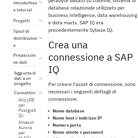
petabyte basato su colonne, sistema di
introduttiva
database relazionale utilizzato per
e tutorial
business intelligence, data warehousing
Progetti
e data marts. SAP IQ era
precedentemente Sybase IQ.
Spazi di
distribuzion
Crea una
e
connessione a SAP
Preparazio
ne dati
IQ
Aggiunta di
dati a un
progetto
Per creare l'asset di connessione, sono
necessari i seguenti dettagli di
Connettori
connessione:
AlloyDB
per
PostgreS
Nome database
QL
Nome host
o
indirizzo IP
Amazon
Numero porta
Aurora
Nome utente
e
password
per