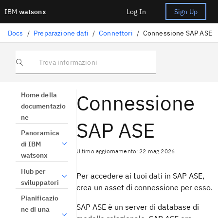
IBM
watsonx
Log In
Sign Up
Docs
/
Preparazione dati
/
Connettori
/
Connessione SAP ASE
Trova informazioni
Connessione
Home della
documentazio
ne
SAP ASE
Panoramica
di IBM
Ultimo aggiornamento: 22 mag 2026
watsonx
Hub per
Per accedere ai tuoi dati in SAP ASE,
sviluppatori
crea un asset di connessione per esso.
Pianificazio
SAP ASE è un server di database di
ne di una