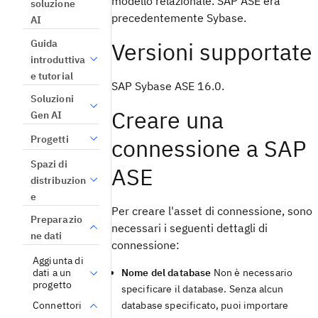
modello relazionale. SAP ASE era
soluzione
precedentemente Sybase.
AI
Guida
Versioni supportate
introduttiva
e tutorial
SAP Sybase ASE 16.0.
Soluzioni
Creare una
Gen AI
Progetti
connessione a SAP
Spazi di
ASE
distribuzion
e
Per creare l'asset di connessione, sono
Preparazio
necessari i seguenti dettagli di
ne dati
connessione:
Aggiunta di
dati a un
Nome del database
Non è necessario
progetto
specificare il database. Senza alcun
database specificato, puoi importare
Connettori