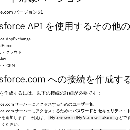
orce.com バージョン61
lesforce API を使用するそ
rce AppExchange
alForce
ス・クラウド
Max
・ CRM
esforce.com への接続を作成す
を作成するには、以下の接続の詳細が必要です：
sforce.com サーバーにアクセスするための
ユーザー名
。
sforce.com サーバーにアクセスするための
パスワードと
セキュリティ・
MypasswordMyAccessToken
ンを追加します。 例えば、
などで
てください。