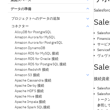
データの準備
Salesf
プロジェクトへのデータの追加
Sa
コネクター
AlloyDB for PostgreSQL
Salesfo
Amazon Aurora for MySQL
Financi
Amazon Aurora for PostgreSQL
サービ
Amazon DynamoDB
Service
Amazon RDS for MySQL 接続
ヴェヴァ
Amazon RDS for Oracle 接続
Sal
Amazon RDS for PostgreSQL 接続
Amazon Redshift 接続
Amazon S3 接続
接続資産
Apache Cassandra 接続
Apache Derby 接続
Sale
Apache HDFS 接続
Sale
Apache Hive 接続
トーク
Apache Impala 接続
参照し
Apache Spark SQL接続