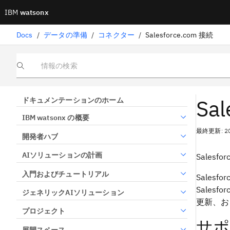
IBM
watsonx
Docs
/
データの準備
/
コネクター
/
Salesforce.com 接続
情報の検索
Sa
ドキュメンテーションのホーム
IBM watsonx の概要
最終更新: 2
開発者ハブ
AIソリューションの計画
Sale
入門およびチュートリアル
Sale
Sales
ジェネリックAIソリューション
更新、お
プロジェクト
サポ
展開スペース