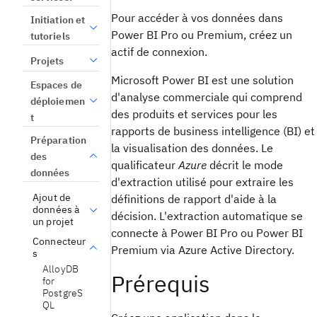
Pour accéder à vos données dans
Initiation et
Power BI Pro ou Premium, créez un
tutoriels
actif de connexion.
Projets
Microsoft Power BI est une solution
Espaces de
d'analyse commerciale qui comprend
déploiemen
des produits et services pour les
t
rapports de business intelligence (BI) et
Préparation
la visualisation des données. Le
des
qualificateur
Azure
décrit le mode
données
d'extraction utilisé pour extraire les
Ajout de
définitions de rapport d'aide à la
données à
décision. L'extraction automatique se
un projet
connecte à Power BI Pro ou Power BI
Connecteur
Premium via Azure Active Directory.
s
AlloyDB
Prérequis
for
PostgreS
QL