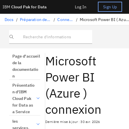
IBM
Cloud Pak for Data
Log In
Sign Up
Docs
/
Préparation des données
/
Connecteurs
/
Microsoft Power BI ( Azure ) connexion
Recherche d'informations
Microsoft
Page d'accueil
de la
documentatio
Power BI
n
Présentatio
(Azure )
n d'IBM
Cloud Pak
connexion
for Data as
a Service
les
Dernière mise à jour : 30 avr. 2026
services.