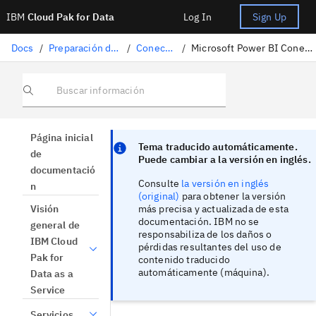
IBM
Cloud Pak for Data
Log In
Sign Up
Docs
/
Preparación de datos
/
Conectores
/
Microsoft Power BI Conexión (local)
Buscar información
Focus sentinel
Focus sentinel
Página inicial
Tema traducido automáticamente.
de
Puede cambiar a la versión en inglés.
documentació
Consulte
la versión en inglés
n
(original)
para obtener la versión
más precisa y actualizada de esta
Visión
documentación. IBM no se
general de
responsabiliza de los daños o
IBM Cloud
pérdidas resultantes del uso de
Pak for
contenido traducido
automáticamente (máquina).
Data as a
Service
Servicios