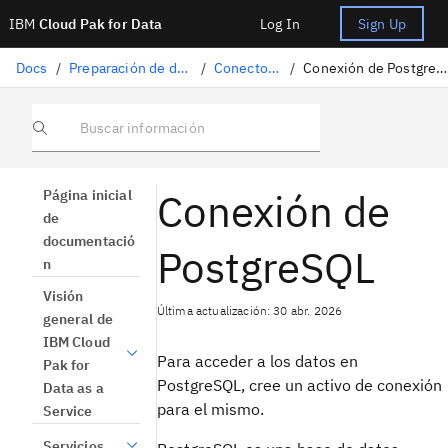
IBM
Cloud Pak for Data
Log In
Sign Up
Docs
/
Preparación de datos
/
Conectores
/
Conexión de PostgreSQL
Buscar información
Conexión de
Página inicial
de
documentació
PostgreSQL
n
Visión
Última actualización: 30 abr. 2026
general de
IBM Cloud
Para acceder a los datos en
Pak for
PostgreSQL, cree un activo de conexión
Data as a
para el mismo.
Service
Servicios