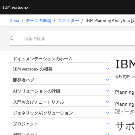
IBM
watsonx
Docs
/
データの準備
/
コネクター
/
IBM Planning Analytics 
情報の検索
IBM
ドキュメンテーションのホーム
IBM watsonx の概要
最終更新: 2
開発者ハブ
AIソリューションの計画
Plann
入門およびチュートリアル
Plann
理データ
ジェネリックAIソリューション
サポ
プロジェクト
展開スペース