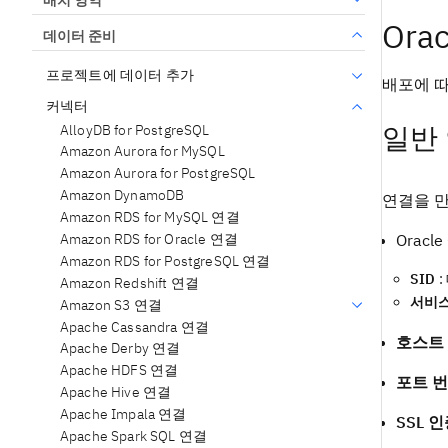
Ora
데이터 준비
프로젝트에 데이터 추가
배포에 따
커넥터
일반
AlloyDB for PostgreSQL
Amazon Aurora for MySQL
Amazon Aurora for PostgreSQL
Amazon DynamoDB
연결을 만
Amazon RDS for MySQL 연결
Amazon RDS for Oracle 연결
Oracl
Amazon RDS for PostgreSQL 연결
SID
:
Amazon Redshift 연결
서비스
Amazon S3 연결
Apache Cassandra 연결
호스트
Apache Derby 연결
Apache HDFS 연결
포트 
Apache Hive 연결
Apache Impala 연결
SSL 
Apache Spark SQL 연결