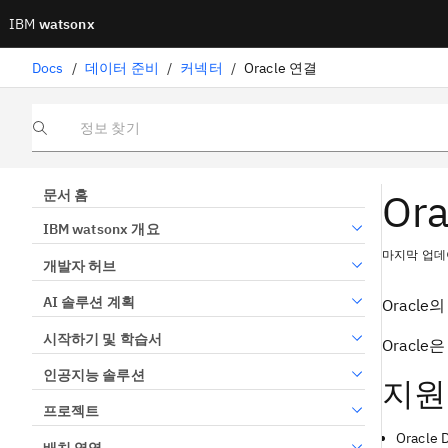
IBM
watsonx
Docs
/
데이터 준비
/
커넥터
/
Oracle 연결
정보 찾기
Or
문서 홈
IBM watsonx 개요
마지막 업데이
개발자 허브
AI 솔루션 계획
Oracl
시작하기 및 학습서
Oracl
인공지능 솔루션
지원
프로젝트
Oracle 
배치 영역