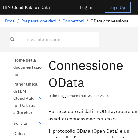
IBM
Cloud Pak for Data
Log In
Sign Up
Docs
/
Preparazione dati
/
Connettori
/
OData connessione
Trova informazioni
Connessione
Home della
documentazio
ne
OData
Panoramica
di IBM
Ultimo aggiornamento: 30 apr 2026
Cloud Pak
for Data as
Per accedere ai dati in OData, creare un
a Service
asset di connessione per esso.
Servizi
Il protocollo OData (Open Data) è un
Guida