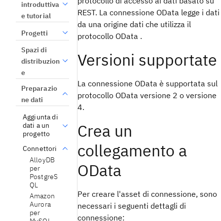
protocollo di accesso ai dati basato su
introduttiva
REST. La connessione OData legge i dati
e tutorial
da una origine dati che utilizza il
Progetti
protocollo OData .
Spazi di
Versioni supportate
distribuzion
e
La connessione OData è supportata sul
Preparazio
protocollo OData versione 2 o versione
ne dati
4.
Aggiunta di
Crea un
dati a un
progetto
collegamento a
Connettori
AlloyDB
OData
per
PostgreS
QL
Per creare l'asset di connessione, sono
Amazon
Aurora
necessari i seguenti dettagli di
per
connessione: