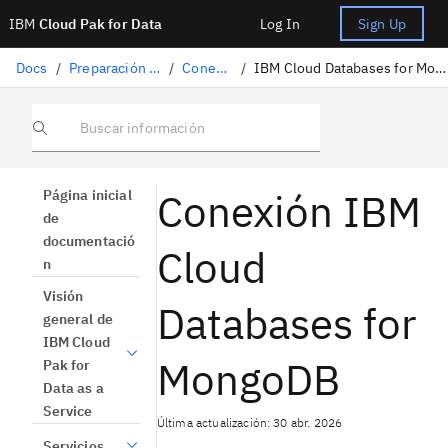
IBM
Cloud Pak for Data
Log In
Sign Up
Docs
/
Preparación de datos
/
Conectores
/
IBM Cloud Databases for MongoDB conexión
Buscar información
Conexión IBM
Página inicial
de
documentació
Cloud
n
Visión
Databases for
general de
IBM Cloud
MongoDB
Pak for
Data as a
Service
Última actualización: 30 abr. 2026
Servicios