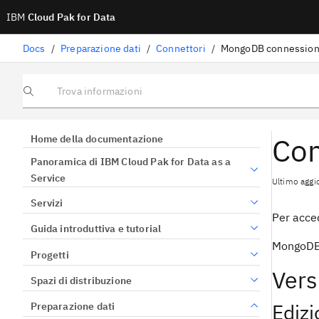
IBM
Cloud Pak for Data
Docs
/
Preparazione dati
/
Connettori
/
MongoDB connessio
Trova informazioni
Co
Home della documentazione
Panoramica di IBM Cloud Pak for Data as a
Service
Ultimo aggi
Servizi
Per acced
Guida introduttiva e tutorial
MongoDB 
Progetti
Vers
Spazi di distribuzione
Ediz
Preparazione dati