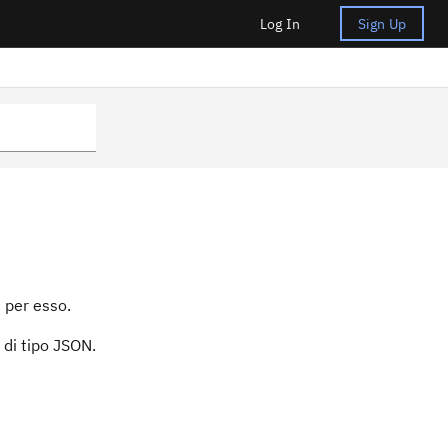
Log In
Sign Up
 per esso.
di tipo JSON.