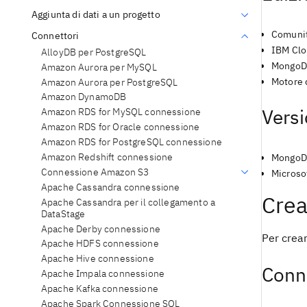
Aggiunta di dati a un progetto
Comuni
Connettori
IBM Clo
AlloyDB per PostgreSQL
MongoD
Amazon Aurora per MySQL
Motore 
Amazon Aurora per PostgreSQL
Amazon DynamoDB
Vers
Amazon RDS for MySQL connessione
Amazon RDS for Oracle connessione
Amazon RDS for PostgreSQL connessione
Amazon Redshift connessione
MongoDB 
Connessione Amazon S3
Microso
Apache Cassandra connessione
Crea
Apache Cassandra per il collegamento a
DataStage
Apache Derby connessione
Per crear
Apache HDFS connessione
Apache Hive connessione
Conn
Apache Impala connessione
Apache Kafka connessione
Apache Spark Connessione SQL