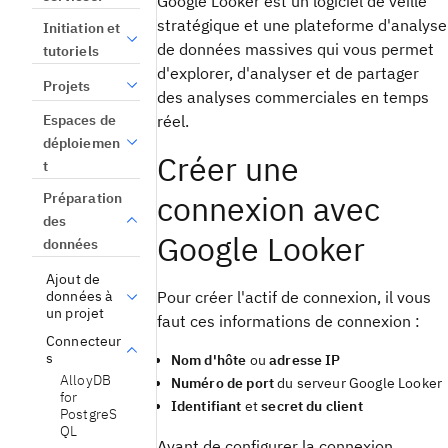
Google Looker est un logiciel de veille
stratégique et une plateforme d'analyse
Initiation et
de données massives qui vous permet
tutoriels
d'explorer, d'analyser et de partager
Projets
des analyses commerciales en temps
Espaces de
réel.
déploiemen
Créer une
t
connexion avec
Préparation
des
Google Looker
données
Ajout de
Pour créer l'actif de connexion, il vous
données à
un projet
faut ces informations de connexion :
Connecteur
s
Nom d'hôte
ou
adresse IP
AlloyDB
Numéro de port
du serveur Google Looker
for
Identifiant
et
secret du client
PostgreS
QL
Avant de configurer la connexion,