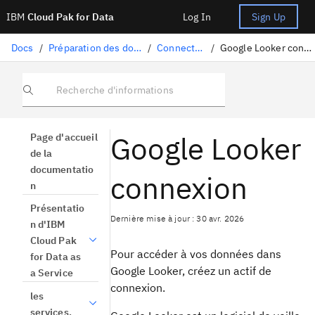
IBM
Cloud Pak for Data
Log In
Sign Up
Docs
/
Préparation des données
/
Connecteurs
/
Google Looker connexion
Recherche d'informations
Google Looker
Page d'accueil
de la
documentatio
connexion
n
Présentatio
Dernière mise à jour : 30 avr. 2026
n d'IBM
Cloud Pak
Pour accéder à vos données dans
for Data as
Google Looker, créez un actif de
a Service
connexion.
les
services.