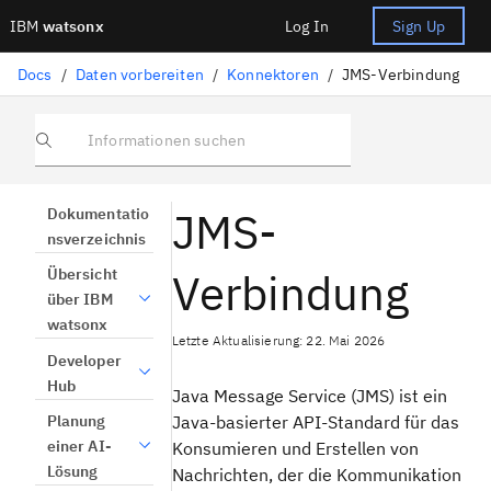
IBM
watsonx
Log In
Sign Up
Docs
/
Daten vorbereiten
/
Konnektoren
/
JMS-Verbindung
Informationen suchen
JMS-
Dokumentatio
nsverzeichnis
Verbindung
Übersicht
über IBM
watsonx
Letzte Aktualisierung: 22. Mai 2026
Developer
Hub
Java Message Service (JMS) ist ein
Java-basierter API-Standard für das
Planung
einer AI-
Konsumieren und Erstellen von
Lösung
Nachrichten, der die Kommunikation