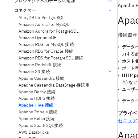
プロジェクトへのデータの追加
Apache Hi
コネクター
Ap
AlloyDB for PostgreSQL
Amazon Aurora for MySQL
Amazon Aurora for PostgreSQL
接続資産
Amazon DynamoDB
Amazon RDS for MySQL 接続
データ
Amazon RDS for Oracle 接続
力する
Amazon RDS for PostgreSQL 接続
ホスト
Amazon Redshift 接続
ポート
Amazon S3 接続
HTTP p
Apache Cassandra 接続
合) な
Apache Cassandra DataStage 接続用
ユーザ
Apache Derby 接続
Apache HDFS 接続
データ
Apache Hive 接続
Apache Impala 接続
プライベ
Apache Kafka 接続
セキュア
Apache Spark SQL接続
Ap
AWS Databricks