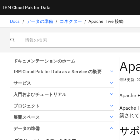
IBM
Cloud Pak for Data
Docs
/
データの準備
/
コネクター
/
Apache Hive 接続
情報の検索
Ap
ドキュメンテーションのホーム
IBM Cloud Pak for Data as a Service の概要
最終更新: 2
サービス
入門およびチュートリアル
Apac
プロジェクト
Apach
築されて
展開スペース
サポ
データの準備