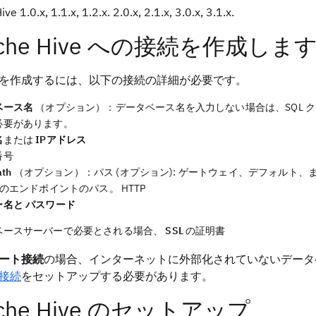
ve 1.0.x, 1.1.x, 1.2.x. 2.0.x, 2.1.x, 3.0.x, 3.1.x.
ache Hive への接続を作成しま
を作成するには、以下の接続の詳細が必要です。
ベース名
（オプション）：データベース名を入力しない場合は、SQL 
必要があります。
名
または
IPアドレス
番号
ath
（オプション）：パス (オプション): ゲートウェイ、デフォルト、
どのエンドポイントのパス。 HTTP
ー名と
パスワード
ベースサーバーで必要とされる場合、
SSL
の証明書
ート接続
の場合、インターネットに外部化されていないデータベ
接続
をセットアップする必要があります。
ache Hive のセットアップ