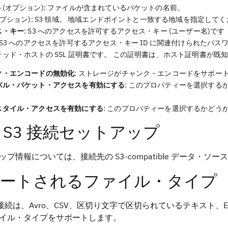
ト
(オプション): ファイルが含まれているバケットの名前。
オプション): S3 領域。 地域エンドポイントと一致する地域を指定して
ス・キー
: S3 へのアクセスを許可するアクセス・キー (ユーザー名)です
: S3 へのアクセスを許可するアクセス・キー ID に関連付けられたパス
テッド・ホストの SSL 証明書です。 この証明書は、ホスト証明書が
ク・エンコードの無効化
: ストレージがチャンク・エンコードをサポー
バル・バケット・アクセスを有効にする
: このプロパティーを選択する
。
スタイル・アクセスを有効にする
: このプロパティーを選択するかどう
 S3 接続セットアップ
ップ情報については、接続先の S3-compatible データ・
ートされるファイル・タイプ
 接続は、Avro、CSV、区切り文字で区切られているテキスト、Excel
イル・タイプをサポートします。