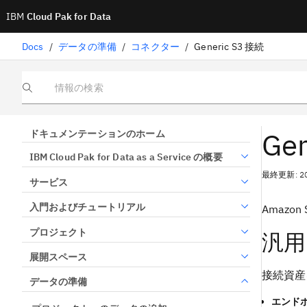
IBM
Cloud Pak for Data
Docs
/
データの準備
/
コネクター
/
Generic S3 接続
情報の検索
Ge
ドキュメンテーションのホーム
IBM Cloud Pak for Data as a Service の概要
最終更新: 2
サービス
入門およびチュートリアル
Amaz
プロジェクト
汎用
展開スペース
接続資産
データの準備
エンドポ