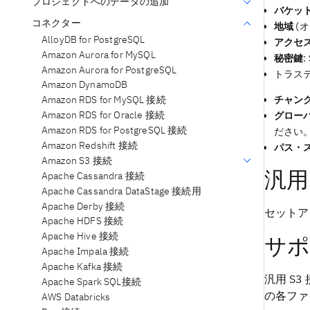
プロジェクトへのデータの追加
バケッ
コネクター
地域
(
AlloyDB for PostgreSQL
アクセ
Amazon Aurora for MySQL
秘密鍵
Amazon Aurora for PostgreSQL
トラス
Amazon DynamoDB
チャン
Amazon RDS for MySQL 接続
Amazon RDS for Oracle 接続
グロー
Amazon RDS for PostgreSQL 接続
ださい
Amazon Redshift 接続
パス・
Amazon S3 接続
汎用
Apache Cassandra 接続
Apache Cassandra DataStage 接続用
Apache Derby 接続
セットア
Apache HDFS 接続
Apache Hive 接続
サポ
Apache Impala 接続
Apache Kafka 接続
汎用 S3
Apache Spark SQL接続
の各ファ
AWS Databricks