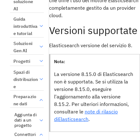
che offre l'uso del motore Elasticsearch
soluzione
completamente gestito da un provider
AI
cloud.
Guida
introduttiva
Versioni supportate
e tutorial
Soluzioni
Elasticsearch versione del servizio 8.
Gen AI
Progetti
Nota:
Spazi di
La versione 8.15.0 di Elasticsearch
distribuzion
non è supportata. Se si utilizza la
e
versione 8.15.0, eseguire
l'aggiornamento alla versione
Preparazio
ne dati
8.15.2. Per ulteriori informazioni,
consultare le
note di rilascio
Aggiunta di
diElasticsearch
.
dati a un
progetto
Connettori