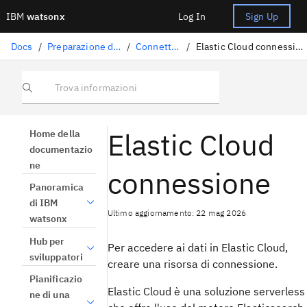
IBM
watsonx
Log In
Sign Up
Docs
/
Preparazione dati
/
Connettori
/
Elastic Cloud connessione
Trova informazioni
Elastic Cloud
Home della
documentazio
ne
connessione
Panoramica
di IBM
Ultimo aggiornamento: 22 mag 2026
watsonx
Hub per
Per accedere ai dati in Elastic Cloud,
sviluppatori
creare una risorsa di connessione.
Pianificazio
Elastic Cloud è una soluzione serverless
ne di una