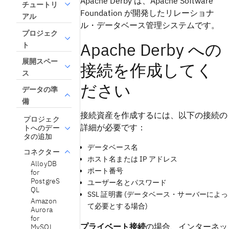
Apache Derby は、Apache Software
チュートリ
Foundation が開発したリレーショナ
アル
ル・データベース管理システムです。
プロジェク
Apache Derby への
ト
展開スペー
接続を作成してく
ス
ださい
データの準
備
接続資産を作成するには、以下の接続の
プロジェク
詳細が必要です：
トへのデー
タの追加
データベース名
コネクター
ホスト名または IP アドレス
AlloyDB
ポート番号
for
PostgreS
ユーザー名とパスワード
QL
SSL 証明書 (データベース・サーバーによっ
Amazon
て必要とする場合)
Aurora
for
プライベート接続
の場合、インターネッ
MySQL