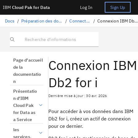
IBM
Cloud Pak for Data
Log In
Sign Up
Docs
/
Préparation des données
/
Connecteurs
/
Connexion IBM Db2 for i
Recherche d'informations
Connexion IBM
Page d'accueil
de la
documentatio
Db2 for i
n
Présentatio
Dernière mise à jour : 30 avr. 2026
n d'IBM
Cloud Pak
Pour accéder à vos données dans IBM
for Data as
Db2 for i, créez un actif de connexion
a Service
pour ce dernier.
les
services.