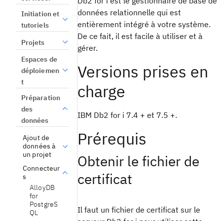
Db2 for i est le gestionnaire de base de
données relationnelle qui est
Initiation et
entièrement intégré à votre système.
tutoriels
De ce fait, il est facile à utiliser et à
Projets
gérer.
Espaces de
Versions prises en
déploiemen
t
charge
Préparation
des
IBM Db2 for i 7.4 + et 7.5 +.
données
Prérequis
Ajout de
données à
un projet
Obtenir le fichier de
Connecteur
certificat
s
AlloyDB
for
PostgreS
Il faut un fichier de certificat sur le
QL