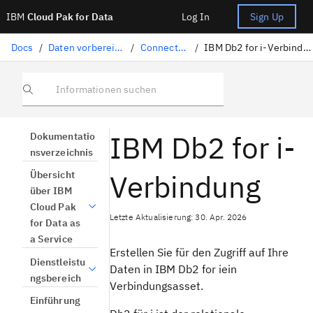
IBM
Cloud Pak for Data
Log In
Sign Up
Docs
/
Daten vorbereiten
/
Connectors
/
IBM Db2 for i-Verbindung
Informationen suchen
IBM Db2 for i-
Dokumentatio
nsverzeichnis
Verbindung
Übersicht
über IBM
Cloud Pak
Letzte Aktualisierung: 30. Apr. 2026
for Data as
a Service
Erstellen Sie für den Zugriff auf Ihre
Dienstleistu
Daten in IBM Db2 for iein
ngsbereich
Verbindungsasset.
Einführung