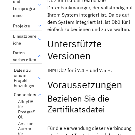
Db2 für i ist der relationale
und
Datenbankmanager, der vollständig auf
Lernprogra
Ihrem System integriert ist. Da es auf
mme
dem System integriert ist, ist Db2 für i
Projekte
einfach zu bedienen und zu verwalten.
Einsatzbere
Unterstützte
iche
Versionen
Daten
vorbereiten
IBM Db2 for i 7.4 + und 7.5 +.
Daten zu
einem
Projekt
Voraussetzungen
hinzufügen
Connectors
Beziehen Sie die
AlloyDB
Zertifikatsdatei
für
PostgreS
QL
Amazon
Für die Verwendung dieser Verbindung
Aurora
für