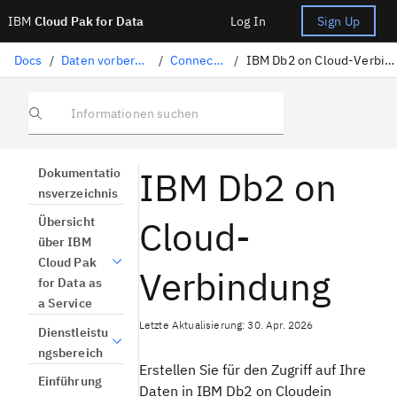
IBM
Cloud Pak for Data
Log In
Sign Up
Docs
/
Daten vorbereiten
/
Connectors
/
IBM Db2 on Cloud-Verbindung
Informationen suchen
IBM Db2 on
Dokumentatio
nsverzeichnis
Cloud-
Übersicht
über IBM
Cloud Pak
Verbindung
for Data as
a Service
Letzte Aktualisierung: 30. Apr. 2026
Dienstleistu
ngsbereich
Erstellen Sie für den Zugriff auf Ihre
Einführung
Daten in IBM Db2 on Cloudein