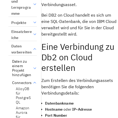
und
Verbindungsasset.
Lernprogra
mme
Bei DB2 on Cloud handelt es sich um
eine SQL-Datenbank, die von IBM Cloud
Projekte
verwaltet wird und für Sie in der Cloud
Einsatzbere
bereitgestellt wird.
iche
Eine Verbindung zu
Daten
vorbereiten
Db2 on Cloud
Daten zu
erstellen
einem
Projekt
hinzufügen
Zum Erstellen des Verbindungsassets
Connectors
benötigen Sie die folgenden
AlloyDB
Verbindungsdetails:
für
PostgreS
QL
Datenbankname
Amazon
Hostname
oder
IP-Adresse
Aurora
Port Number
für