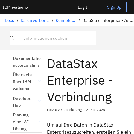
IBM
watsonx
Log In
Sign Up
Docs
/
Daten vorbereiten
/
Konnektoren
/
DataStax Enterprise -Verbindung
Informationen suchen
DataStax
Dokumentatio
nsverzeichnis
Enterprise -
Übersicht
über IBM
watsonx
Verbindung
Developer
Hub
Letzte Aktualisierung: 22. Mai 2026
Planung
einer AI-
Um auf Ihre Daten in DataStax
Lösung
Enterprisezuzugreifen, erstellen Sie ein