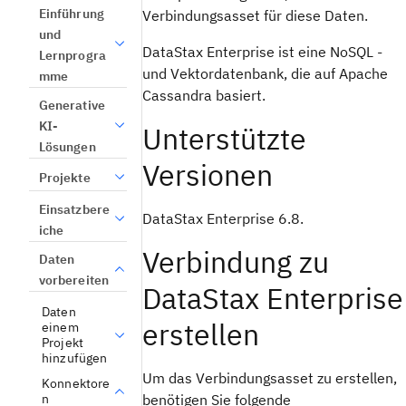
Einführung
Verbindungsasset für diese Daten.
und
DataStax Enterprise ist eine NoSQL -
Lernprogra
und Vektordatenbank, die auf Apache
mme
Cassandra basiert.
Generative
KI-
Unterstützte
Lösungen
Versionen
Projekte
Einsatzbere
DataStax Enterprise 6.8.
iche
Verbindung zu
Daten
vorbereiten
DataStax Enterprise
Daten
erstellen
einem
Projekt
hinzufügen
Um das Verbindungsasset zu erstellen,
Konnektore
n
benötigen Sie folgende