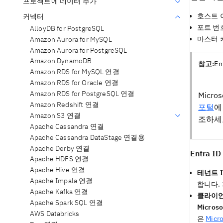
프로젝트에 데이터 추가
호스트 
커넥터
포트 번
AlloyDB for PostgreSQL
마스터 키
Amazon Aurora for MySQL
Amazon Aurora for PostgreSQL
Amazon DynamoDB
참고:
En
Amazon RDS for MySQL 연결
Amazon RDS for Oracle 연결
Amazon RDS for PostgreSQL 연결
Micr
Amazon Redshift 연결
포털
에
Amazon S3 연결
조하세
Apache Cassandra 연결
Apache Cassandra DataStage 연결용
Apache Derby 연결
Entra
Apache HDFS 연결
Apache Hive 연결
테넌트 I
Apache Impala 연결
합니다.
Apache Kafka 연결
클라이언
Apache Spark SQL 연결
Microso
AWS Databricks
은
Mic