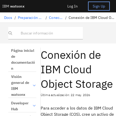
IBM
watsonx
Log In
Sign Up
Docs
/
Preparación de datos
/
Conectores
/
Conexión de IBM Cloud Object Storage
Buscar información
Conexión de
Página inicial
de
documentació
IBM Cloud
n
Visión
Object Storage
general de
IBM
watsonx
Última actualización: 22 may. 2026
Developer
Para acceder a los datos de IBM Cloud
Hub
Object Storage (COS), cree un activo de