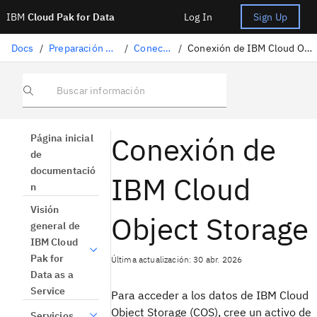
IBM
Cloud Pak for Data
Log In
Sign Up
Docs
/
Preparación de datos
/
Conectores
/
Conexión de IBM Cloud Object Storage
Buscar información
Conexión de
Página inicial
de
documentació
IBM Cloud
n
Visión
Object Storage
general de
IBM Cloud
Pak for
Última actualización: 30 abr. 2026
Data as a
Service
Para acceder a los datos de IBM Cloud
Object Storage (COS), cree un activo de
Servicios