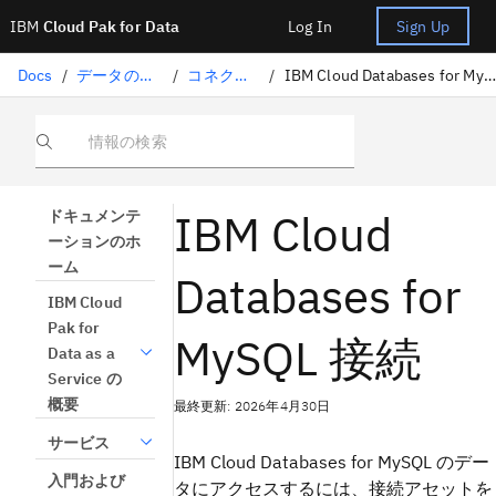
IBM
Cloud Pak for Data
Log In
Sign Up
Docs
/
データの準備
/
コネクター
/
IBM Cloud Databases for MySQL
情報の検索
IBM Cloud
ドキュメンテ
ーションのホ
ーム
Databases for
IBM Cloud
Pak for
MySQL 接続
Data as a
Service の
概要
最終更新: 2026年4月30日
サービス
IBM Cloud Databases for MySQL のデー
入門および
タにアクセスするには、接続アセットを